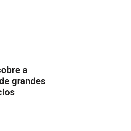
sobre a
 de grandes
cios