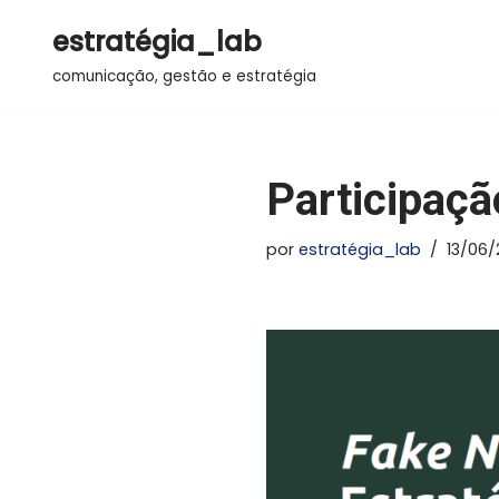
estratégia_lab
Pular
comunicação, gestão e estratégia
para
o
conteúdo
Participaç
por
estratégia_lab
13/06