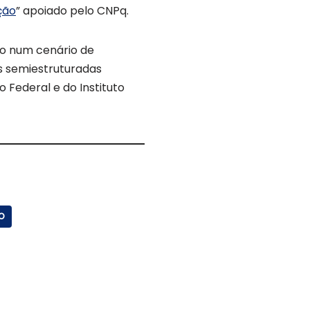
ção
” apoiado pelo CNPq.
ão num cenário de
s semiestruturadas
o Federal e do Instituto
O