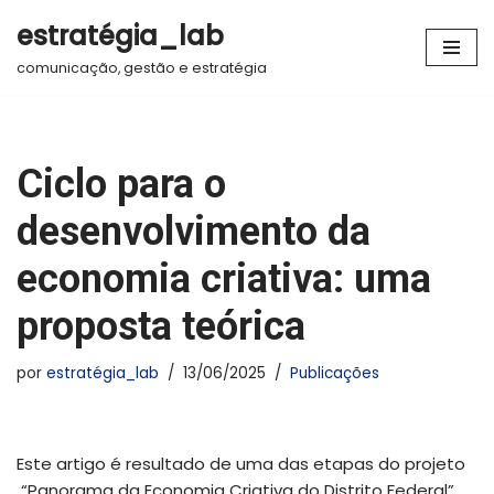
estratégia_lab
Pular
comunicação, gestão e estratégia
para
o
conteúdo
Ciclo para o
desenvolvimento da
economia criativa: uma
proposta teórica
por
estratégia_lab
13/06/2025
Publicações
Este artigo é resultado de uma das etapas do projeto
“Panorama da Economia Criativa do Distrito Federal”.